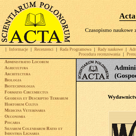
Acta
Czasopismo naukowe za
|
Informacje
|
Recenzenci
|
Rada Programowa
|
Rady naukowe
|
Adr
Procedura recenzowania
|
Pren
Administratio Locorum
Admini
Agricultura
Architectura
(Gospo
Biologia
Biotechnologia
Formatio Circumiectus
Wydawnictw
Geodesia et Descriptio Terrarum
Hortorum Cultus
Medicina Veterinaria
Oeconomia
Piscaria
Silvarum Colendarum Ratio et
Industria Lignaria